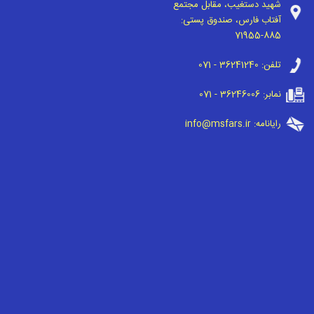
شهید دستغیب، مقابل مجتمع
آفتاب فارس، صندوق پستی:
71955-885
تلفن:
071 - 36241240
نمابر:
071 - 36246006
رایانامه:
info@msfars.ir