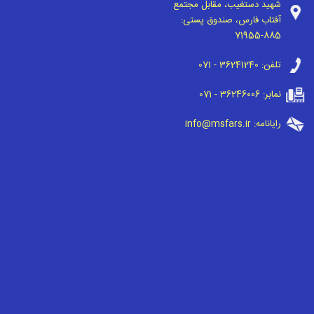
شهید دستغیب، مقابل مجتمع
آفتاب فارس، صندوق پستی:
71955-885
تلفن:
071 - 36241240
نمابر:
071 - 36246006
رایانامه:
info@msfars.ir