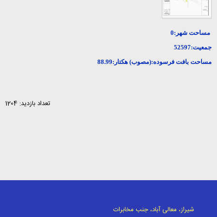
مساحت شهر:0
جمعیت:52597
مساحت بافت فرسوده:(مصوب) هکتار:88.99
تعداد بازدید: 1204
شیراز، معالی آباد، جنب مخابرات