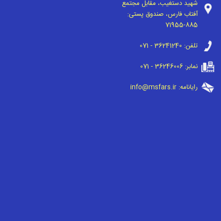
شهید دستغیب، مقابل مجتمع
آفتاب فارس، صندوق پستی:
71955-885
تلفن:
071 - 36241240
نمابر:
071 - 36246006
رایانامه:
info@msfars.ir