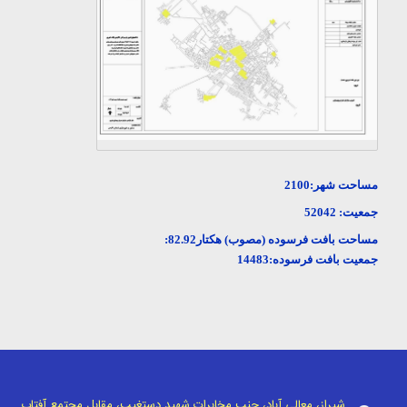
مساحت شهر:
2100
جمعيت:
52042
مساحت بافت فرسوده (مصوب) هکتار
82.92
:
جمعیت بافت فرسوده:14483
شیراز، معالی آباد، جنب مخابرات شهید دستغیب، مقابل مجتمع آفتاب