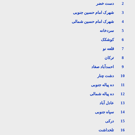
2
دست خضر
3
شهرک امام حسین جنوبی
4
شهرک امام حسین شمالی
5
سردخانه
6
کوشکک
7
قلعه نو
8
ترکان
9
احمدآباد صغاد
10
دشت چنار
11
ده پیاله جنوبی
12
ده پیاله شمالی
13
عادل آباد
14
سپاه جنوبی
15
درکی
16
تلخداشت