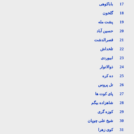
17
باباکوهی
18
گلخون
19
پشت مله
20
حسین آباد
21
قصرالدشت
22
تلخداش
23
ابیوردی
24
ذوالانوار
25
ده کره
26
تل پروس
27
پای کوت ها
28
شاهزاده بیگم
29
کوزه گری
30
شیخ علی چوپان
31
کوی زهرا