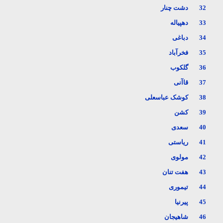
32
دشت چنار
33
دهپیاله
34
دباغی
35
فخرآباد
36
گلکوب
37
قاآنی
38
کوشک عباسعلی
39
کشن
40
سعدی
41
ریاستی
42
مولوی
43
هفت تنان
44
تیموری
45
پیرنیا
46
شاهیجان