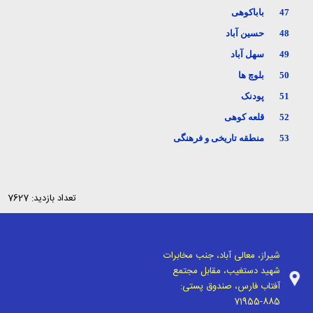
47
باباکوهی
48
حسین آباد
49
سهل آباد
50
بلوچ ها
51
پودنک
52
قلعه کوهی
53
منطقه تاریخی و فرهنگی
تعداد بازدید: 7627
شیراز، معالی آباد، جنب مخابرات
شهید دستغیب، مقابل مجتمع
آفتاب فارس، صندوق پستی:
71955-885