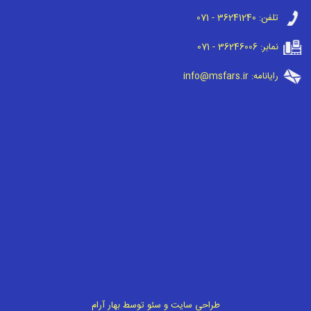
تلفن:
071 - 36241240
نمابر:
071 - 36246006
رایانامه:
info@msfars.ir
طراحی سایت
و
سئو
توسط
بهار آرام