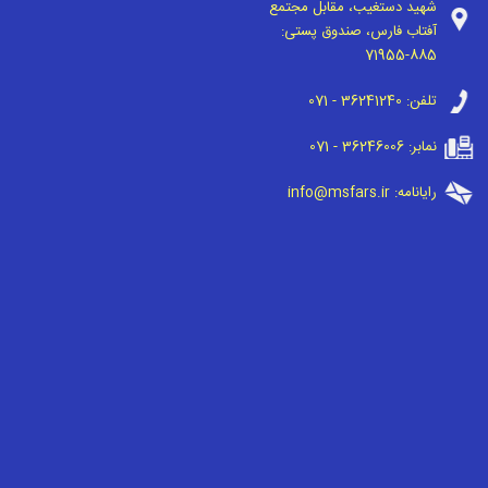
شهید دستغیب، مقابل مجتمع
آفتاب فارس، صندوق پستی:
71955-885
تلفن:
071 - 36241240
نمابر:
071 - 36246006
رایانامه:
info@msfars.ir