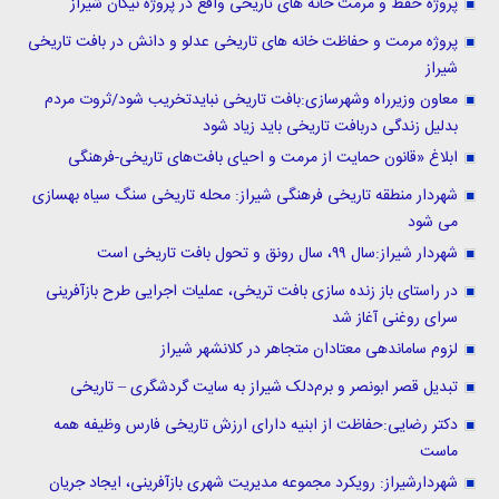
پروژه حفظ و مرمت خانه های تاریخی واقع در پروژه نیکان شیراز
پروژه مرمت و حفاظت خانه های تاریخی عدلو و دانش در بافت تاریخی
شیراز
معاون وزیرراه وشهرسازی:بافت تاریخی نبایدتخریب شود/ثروت مردم
بدلیل زندگی دربافت تاریخی باید زیاد شود
ابلاغ «قانون حمایت از مرمت و احیای بافت‌های تاریخی-فرهنگی
شهردار منطقه تاریخی فرهنگی شیراز: محله تاریخی سنگ سیاه بهسازی
می شود
شهردار شیراز:سال ۹۹، سال رونق و تحول بافت تاریخی است
در راستای باز زنده سازی بافت تریخی، عملیات اجرایی طرح بازآفرینی
سرای روغنی آغاز شد
لزوم ساماندهی معتادان متجاهر در کلانشهر شیراز
تبدیل قصر ابونصر و برم‌دلک شیراز به سایت گردشگری – تاریخی
دکتر رضایی:حفاظت از ابنیه دارای ارزش تاریخی فارس وظیفه همه
ماست
شهردارشیراز: رویکرد مجموعه مدیریت شهری بازآفرینی، ایجاد جریان