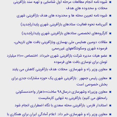
شیوه نامه انجام مطالعات مرحله اولِ شناسایی و تهیه سند بازآفرینی
محلات و محدوده هاي هدف
شیوه نامه تعیین محله ها و محدوده های هدف بازآفرینی شهری
آئین‌نامه نحوه فعالیت ستادهای بازآفرینی شهری پایدار(جدید)
کارگروه‌های تخصصی ستادهای بازآفرینی شهری پایدار(جدید)
مقالات دومین همایس ملی بهسازی وبازآفرینی بافت های تاریخی،
فرسوده شهری وسکونتگاههای غیررسمی
عضو هیات مدیره شرکت بازآفرینی شهری خبرداد: اختصاص 2100 میلیارد
تومان برای نوسازی بافت های فرسوده
معاون وزیر راه و شهرسازی: محلات هدف بازآفرینی کاهش می یابند
معاون رئیس جمهور : بازآفرینی شهری یک حوزه مشارکت جدی برای
بخش خصوصی است
معاون وزیرراه وشهرسازی:درسال98 ساخت100هزار واحدمسکونی
رامحقق می کنیم/ بازآفرینی به تنهایی کارمانیست
استاندار فارس: بازآفرینی محله سعدی با نگاه اضطراری انجام شود
معاون وزیر راه و شهرسازی خبر داد: اعلام آمادگی ایران برای همکاری با