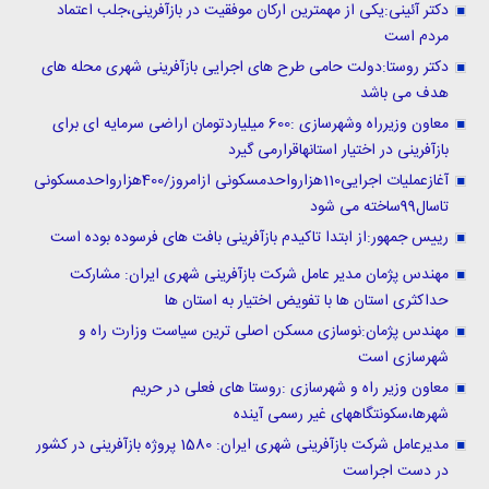
دکتر آئینی:یکی از مهمترین ارکان موفقیت در بازآفرینی،جلب اعتماد
مردم است
دکتر روستا:دولت حامی طرح های اجرایی بازآفرینی شهری محله های
هدف می باشد
معاون وزیرراه وشهرسازی :600 میلیاردتومان اراضی سرمایه ای برای
بازآفرینی در اختیار استانهاقرارمی گیرد
آغازعملیات اجرایی110هزارواحدمسکونی ازامروز/400هزارواحدمسکونی
تاسال99ساخته می شود
رییس جمهور:از ابتدا تاکیدم بازآفرینی بافت های فرسوده بوده است
مهندس پژمان مدیر عامل شرکت بازآفرینی شهری ایران: مشارکت
حداکثری استان ها با تفویض اختیار به استان ها
مهندس پژمان:نوسازی مسکن اصلی ترین سیاست وزارت راه و
شهرسازی است
معاون وزیر راه و شهرسازی :روستا های فعلی در حریم
شهرها،سکونتگاههای غیر رسمی آینده
مدیرعامل شرکت بازآفرینی شهری ایران: 1580 پروژه بازآفرینی در کشور
در دست اجراست