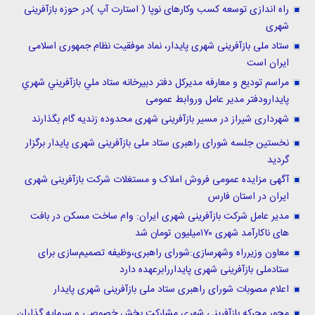
راه اندازی توسعه کسب وکارهای نوپا ( استارت آپ )در حوزه بازآفرینی
شهری
ستاد ملی بازآفرینی شهری پايدار، نماد موفقیت نظام جمهوری اسلامی
ایران است
مراسم تودیع و معارفه مديركل دفتر دبیرخانه ستاد ملي بازآفريني شهري
پایدارودفتر مدير عامل وروابط عمومی
شهرداری شیراز در مسیر بازآفرینی شهری محدوده زندیه گام بگذارند
نخستین جلسه شورای راهبری ستاد ملی بازآفرینی شهری پایدار برگزار
گردید
آگهی مزایده عمومی فروش املاک و مستغلات شرکت بازآفرینی شهری
ایران در استان فارس
مدیر عامل شرکت بازآفرینی شهری ایران: وام ساخت مسکن در بافت
های ناکارآمد شهری ۱۷۰میلیون تومان شد
معاون وزیرراه وشهرسازی:شورای راهبری،وظیفه تصمیم‌سازی برای
ستادملی بازآفرینی شهری پایداررابرعهده دارد
اعلام مصوبات شورای راهبری ستاد ملی بازآفرینی شهری پایدار
محور محركه بازآفريني شهري مشاركت بخش خصوصي و سرمایه گذاران