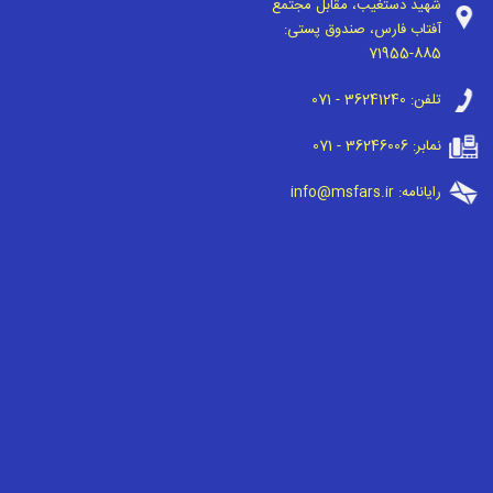
شهید دستغیب، مقابل مجتمع
آفتاب فارس، صندوق پستی:
71955-885
تلفن:
071 - 36241240
نمابر:
071 - 36246006
رایانامه:
info@msfars.ir