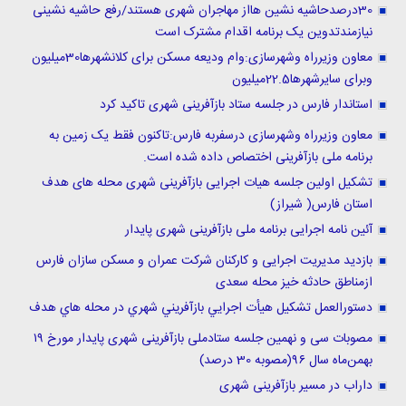
30درصدحاشیه نشین هااز مهاجران شهری هستند/رفع حاشیه نشینی
نیازمندتدوین یک برنامه اقدام مشترک است
معاون وزیرراه وشهرسازی:وام ودیعه مسکن برای کلانشهرها30میلیون
وبرای سایرشهرها22.5میلیون
استاندار فارس در جلسه ستاد بازآفرینی شهری تاکید کرد
معاون وزیرراه وشهرسازی درسفربه فارس:تاکنون فقط یک زمین به
برنامه ملی بازآفرینی اختصاص داده شده است.
تشکیل اولین جلسه هیات اجرایی بازآفرینی شهری محله های هدف
استان فارس( شیراز)
آئین نامه اجرایی برنامه ملی بازآفرینی شهری پایدار
بازدید مدیریت اجرایی و کارکنان شرکت عمران و مسکن سازان فارس
ازمناطق حادثه خیز محله سعدی
دستورالعمل تشكيل هيأت اجرايي بازآفريني شهري در محله هاي هدف
مصوبات سی و نهمین جلسه ستادملی بازآفرینی شهری پایدار مورخ ۱۹
بهمن‌ماه سال ۹۶(مصوبه 30 درصد)
داراب در مسیر بازآفرینی شهری